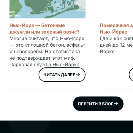
Нью-Йорк — бетонные
Помесячная а
джунгли или зеленый оазис?
Нью-Йорке
Многие считают, что Нью-Йорк
Где и как сня
— это сплошной бетон, асфальт
дней до 12 м
и небоскрёбы. Но статистика
Йорке
не подтверждает этот миф.
Парковая служба Нью-Йорка
посчитала, изучила, измерила,
ЧИТАТЬ ДАЛЕЕ
опросила и поставила на
довольствие все деревья в
городе. Более того, все эти
деревья нанесли на
специальную карту, которая
ПЕРЕЙТИ В БЛОГ
представлена на сайте
https://tree-
map.nycgovparks.org/ Общая
статистика по городу: 888,226