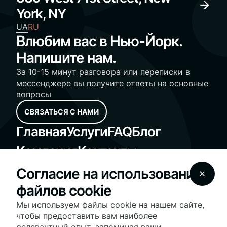
York, NY
UA
RU
Влюбим вас в Нью-Йорк.
Напишите нам.
За 10-15 минут разговора или переписки в
мессенджере вы получите ответы на основные
вопросы
СВЯЗАТЬСЯ С НАМИ
Главная
Услуги
FAQ
Блог
Компания
Контакты
Standard Operating Procedures
Согласие на использование
Fair Housing Notice
файлов cookie
© 2025 Vesna Realty - vesnarealty.com | License
#10991236030 | All Rights Reserved
Мы используем файлы cookie на нашем сайте,
На нашем сайте используются файлы cookie для
чтобы предоставить вам наиболее
оптимизации работы сайта и предоставления