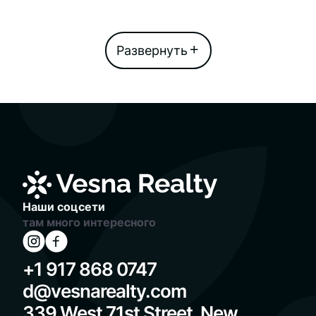
Наши соцсети
там много интересного
+1 917 868 0747
d@vesnarealty.com
339 West 71st Street, New