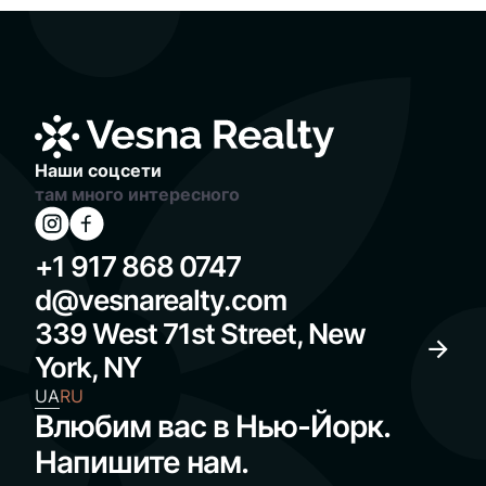
Наши соцсети
там много интересного
+1 917 868 0747
d@vesnarealty.com
339 West 71st Street, New
York, NY
UA
RU
Влюбим вас в Нью-Йорк.
Напишите нам.