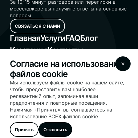
За 10-15 минут разговора или переписки в
мессенджере вы получите ответы на основные
вопросы
СВЯЗАТЬСЯ С НАМИ
Главная
Услуги
FAQ
Блог
Компания
Контакты
Standard Operating Procedures
Согласие на использование
Fair Housing Notice
файлов cookie
© 2025 Vesna Realty - vesnarealty.com | License
#10991236030 | All Rights Reserved
Мы используем файлы cookie на нашем сайте,
На нашем сайте используются файлы cookie для
чтобы предоставить вам наиболее
оптимизации работы сайта и предоставления
релевантный опыт, запоминая ваши
персонализированных услуг и рекламы. Продолжая
предпочтения и повторные посещения.
использовать сайт, вы соглашаетесь с нашими
условиями
использования файлов cookie
.
Нажимая «Принять», вы соглашаетесь на
Дополнительную информацию о нашей политике
использование ВСЕХ файлов cookie.
конфиденциальности и настройках файлов cookie вы
можете найти в разделе
Политика
Принять
Отклонить
конфиденциальности.