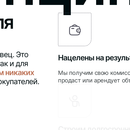
ля
вец. Это
Нацелены на резуль
ак и для
м никаких
Мы получим свою комисси
окупателей.
продаст или арендует объ
Строим долгосрочн