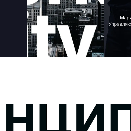
Мари
Управляю
инци