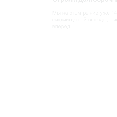
Мы на этом рынке уже 14
сиюминутной выгоды, вы
вперед.
Доступ ко всему ры
У нас есть ВСЕ объекты.
агентства или искать сам