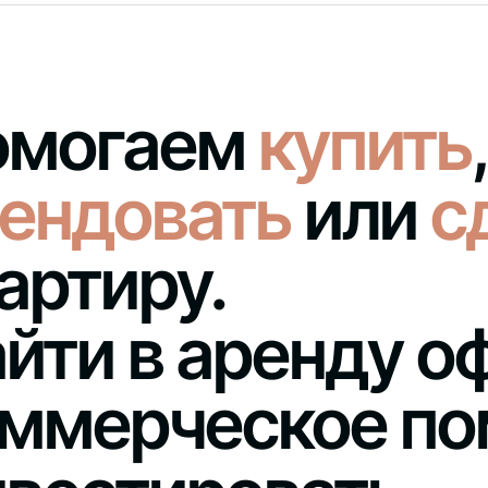
омогаем
купить
ендовать
или
с
артиру.
йти в аренду о
ммерческое по