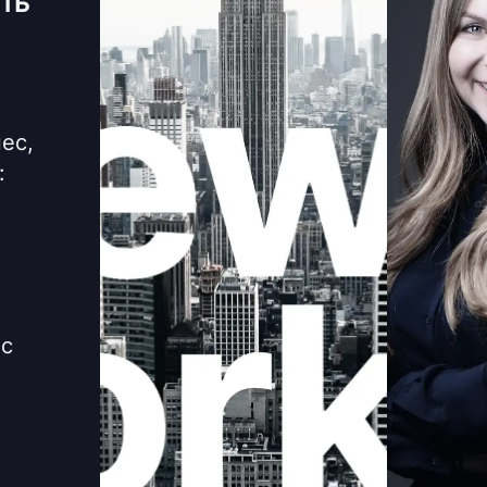
ть
ес,
:
 с