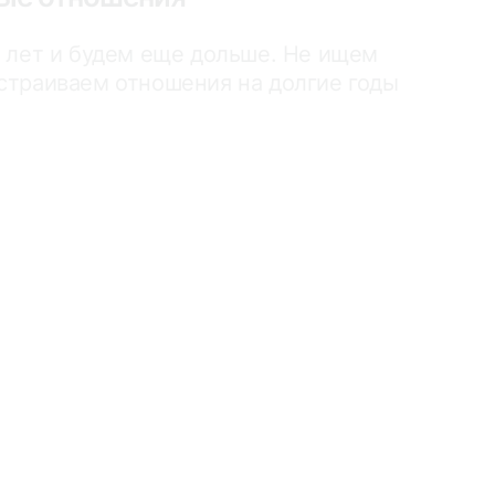
 лет и будем еще дольше. Не ищем
страиваем отношения на долгие годы
нку
 Нет смысла обращаться в другие
остоятельно.