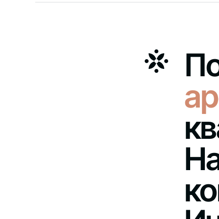
П
ар
кв
На
ко