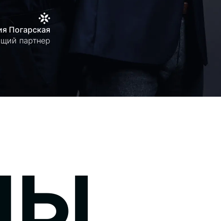
я Погарская
щий партнер
пы