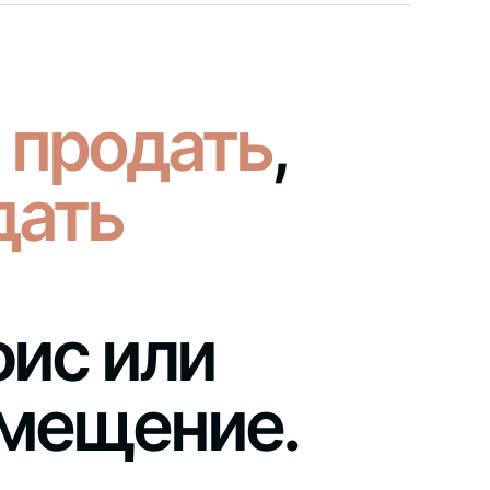
,
продать
,
дать
фис или
мещение.