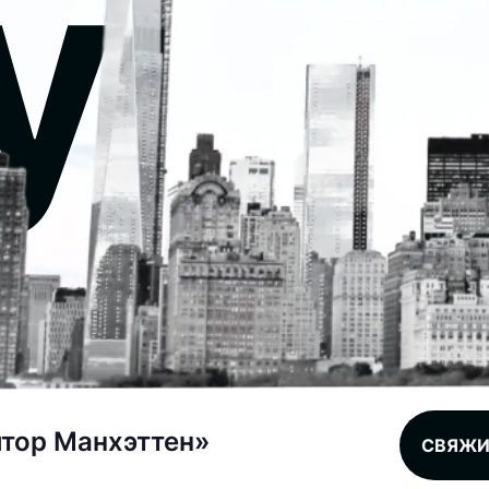
y
лтор Манхэттен»
СВЯЖИ