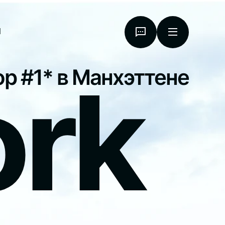
я
ork
р #1* в Манхэттене