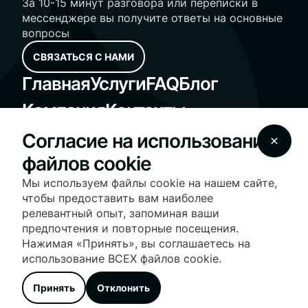
За 10-15 минут разговора или переписки в
мессенджере вы получите ответы на основные
вопросы
СВЯЗАТЬСЯ С НАМИ
Главная
Услуги
FAQ
Блог
Компания
Контакты
Standard Operating Procedures
Согласие на использование
Fair Housing Notice
файлов cookie
© 2025 Vesna Realty - vesnarealty.com | License
#10991236030 | All Rights Reserved
Мы используем файлы cookie на нашем сайте,
На нашем сайте используются файлы cookie для
чтобы предоставить вам наиболее
оптимизации работы сайта и предоставления
релевантный опыт, запоминая ваши
персонализированных услуг и рекламы. Продолжая
предпочтения и повторные посещения.
использовать сайт, вы соглашаетесь с нашими
условиями
использования файлов cookie
.
Нажимая «Принять», вы соглашаетесь на
Дополнительную информацию о нашей политике
использование ВСЕХ файлов cookie.
конфиденциальности и настройках файлов cookie вы
можете найти в разделе
Политика
Принять
Отклонить
конфиденциальности.