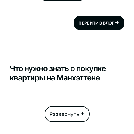
довольствие все деревья в
городе. Более того, все эти
деревья нанесли на
специальную карту, которая
ПЕРЕЙТИ В БЛОГ
представлена на сайте
https://tree-
map.nycgovparks.org/ Общая
статистика по городу: 888,226
– всего количество
подсчитанных
Что нужно знать о покупке
квартиры на Манхэттене