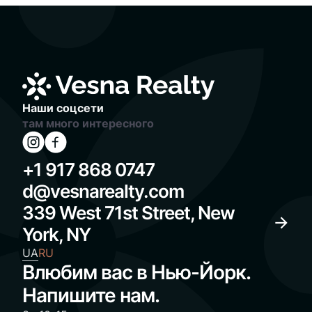
Наши соцсети
там много интересного
+1 917 868 0747
d@vesnarealty.com
339 West 71st Street, New
York, NY
UA
RU
Влюбим вас в Нью-Йорк.
Напишите нам.