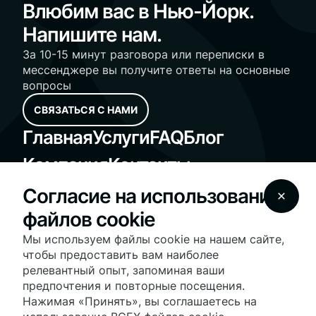
Влюбим вас в Нью-Йорк.
Напишите нам.
За 10-15 минут разговора или переписки в
мессенджере вы получите ответы на основные
вопросы
СВЯЗАТЬСЯ С НАМИ
Главная
Услуги
FAQ
Блог
Компания
Контакты
Standard Operating Procedures
Согласие на использование
Fair Housing Notice
файлов cookie
© 2025 Vesna Realty - vesnarealty.com | License
#10991236030 | All Rights Reserved
Мы используем файлы cookie на нашем сайте,
На нашем сайте используются файлы cookie для
чтобы предоставить вам наиболее
оптимизации работы сайта и предоставления
релевантный опыт, запоминая ваши
персонализированных услуг и рекламы. Продолжая
предпочтения и повторные посещения.
использовать сайт, вы соглашаетесь с нашими
условиями
использования файлов cookie
.
Нажимая «Принять», вы соглашаетесь на
Дополнительную информацию о нашей политике