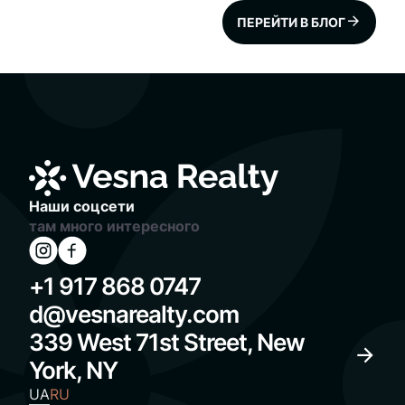
деревья нанесли на
специальную карту, которая
ПЕРЕЙТИ В БЛОГ
представлена на сайте
https://tree-
map.nycgovparks.org/ Общая
статистика по городу: 888,226
– всего количество
подсчитанных
Наши соцсети
там много интересного
+1 917 868 0747
d@vesnarealty.com
339 West 71st Street, New
York, NY
UA
RU