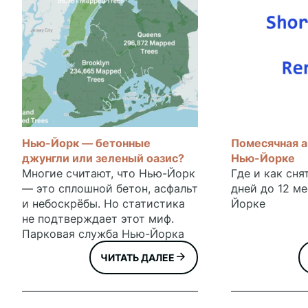
Нью-Йорк — бетонные
Помесячная а
джунгли или зеленый оазис?
Нью-Йорке
Многие считают, что Нью-Йорк
Где и как сня
— это сплошной бетон, асфальт
дней до 12 м
и небоскрёбы. Но статистика
Йорке
не подтверждает этот миф.
Парковая служба Нью-Йорка
посчитала, изучила, измерила,
ЧИТАТЬ ДАЛЕЕ
опросила и поставила на
довольствие все деревья в
городе. Более того, все эти