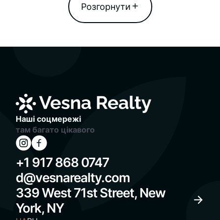
Наші соцмережі
там багато цікавого
+1 917 868 0747
d@vesnarealty.com
339 West 71st Street, New
York, NY