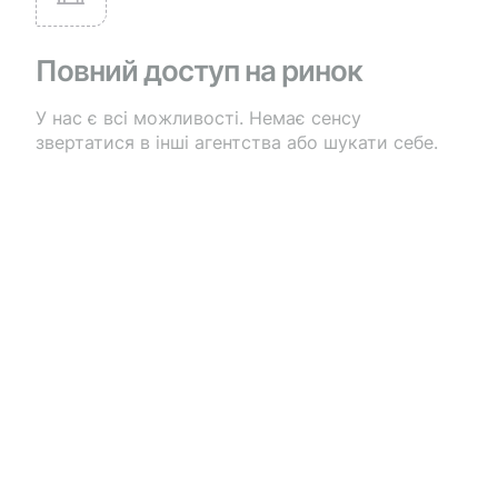
Повний доступ на ринок
У нас є всі можливості. Немає сенсу
звертатися в інші агентства або шукати себе.
Показати ВСІ об'єкти
Для нас немає «більш вигідних» або «менш
вигідних» об'єктів. Ми показуємо все, що
потенційно може задовольнити нашого клієнта.