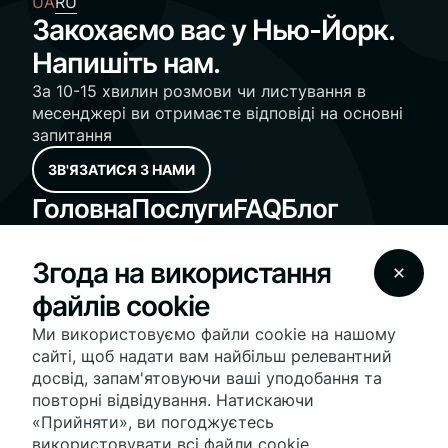
UA
RU
Закохаємо вас у Нью-Йорк.
Напишіть нам.
За 10-15 хвилин розмови чи листування в
месенджері ви отримаєте відповіді на основні
запитання
ЗВ'ЯЗАТИСЯ З НАМИ
Головна
Послуги
FAQ
Блог
Компанія
Контакти
Згода на використання
Standard Operating Procedures
файлів cookie
Fair Housing Notice
© 2024 Vesna Realty - vesnarealty.com | License
Ми використовуємо файли cookie на нашому
#10991236030 | All Rights Reserved
сайті, щоб надати вам найбільш релевантний
На нашому сайті використовуються файли cookie для
досвід, запам'ятовуючи ваші уподобання та
оптимізації роботи сайту та надання персоналізованих
повторні відвідування. Натискаючи
послуг та реклами. Продовжуючи використання сайту,
ви погоджуєтесь з нашими умовами
використання
«Прийняти», ви погоджуєтесь
файлів cookie
. Додаткову інформацію про нашу
використовувати всі файли cookie.