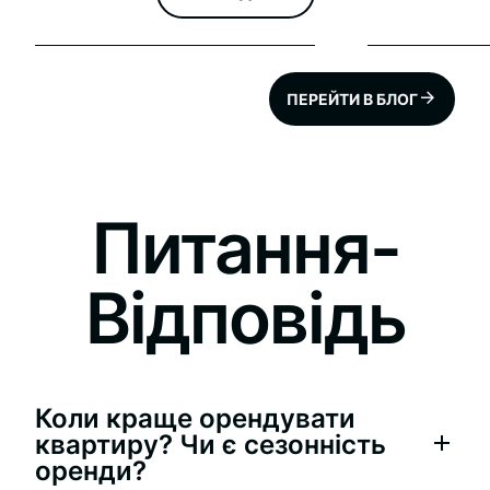
нанесли на спеціальну карту,
яка представлена ​​онлайн на
сайті. https://tree-
map.nycgovparks.org/
Загальна статистика по місту:
ПЕРЕЙТИ В БЛОГ
680,739 – всього кількість
дерев у Нью-Йорку, з них:
64,999 у Манхеттені / 176,946
Питання-
Відповідь
Коли краще орендувати
квартиру? Чи є сезонність
оренди?