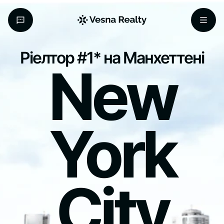
Ріелтор #1* на Манхеттені
New
York
City