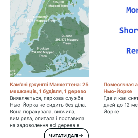
Кам’яні джунглі Манхеттена: 25
Помесячная а
мешканців, 1 будівля, 1 дерево
Нью-Йорке
Виявляється, паркова служба
Где и как сня
Нью-Йорка не сидить без діла.
дней до 12 м
Вона порахувала, вивчила,
Йорке
виміряла, опитала і поставила
на задоволення всі дерева в
місті. Більше того, всі ці дерева
ЧИТАТИ ДАЛІ