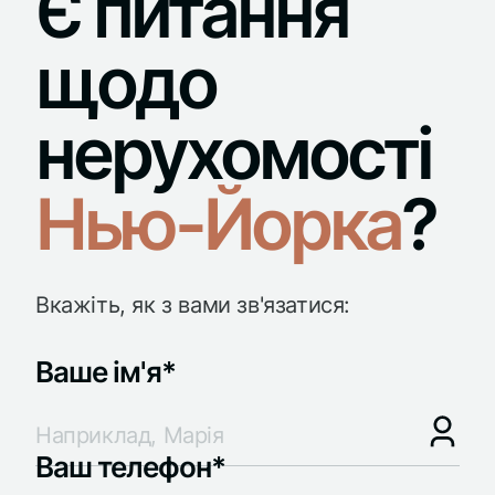
Є питання
щодо
нерухомості
Нью-Йорка
?
Вкажіть, як з вами зв'язатися:
Ваше ім'я*
Ваш телефон*