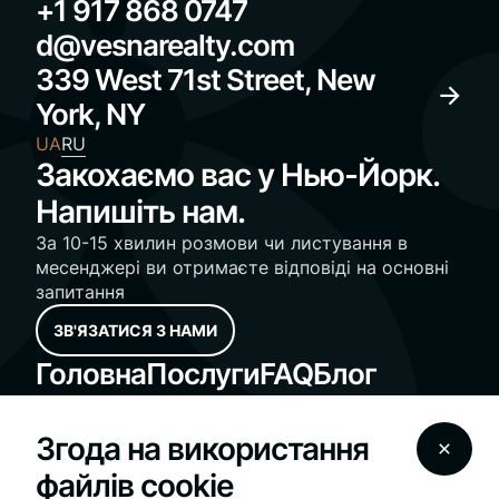
+1 917 868 0747
d@vesnarealty.com
339 West 71st Street, New
York, NY
UA
RU
Закохаємо вас у Нью-Йорк.
Напишіть нам.
За 10-15 хвилин розмови чи листування в
месенджері ви отримаєте відповіді на основні
запитання
ЗВ'ЯЗАТИСЯ З НАМИ
Головна
Послуги
FAQ
Блог
Компанія
Контакти
Згода на використання
Standard Operating Procedures
файлів cookie
Fair Housing Notice