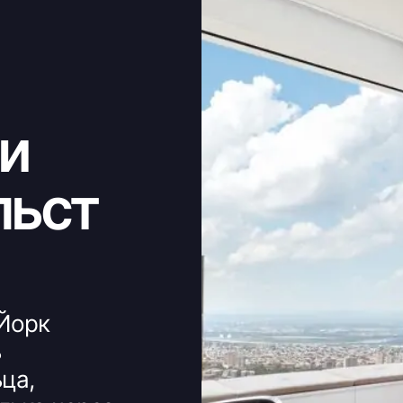
и
льст
-Йорк
ь
ца,