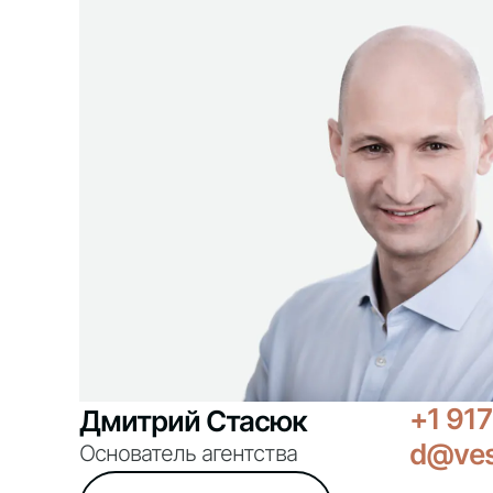
+1 917
Дмитрий Стасюк
d@ves
Основатель агентства