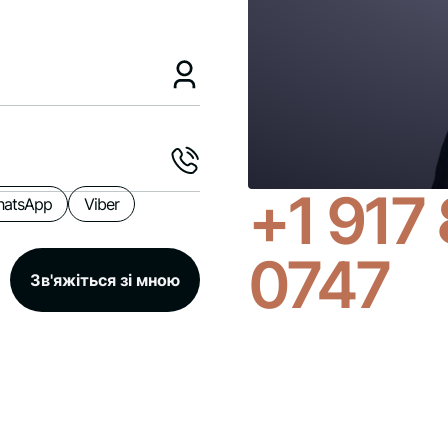
+1 917
atsApp
Viber
0747