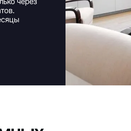
лько через
тов.
есяцы