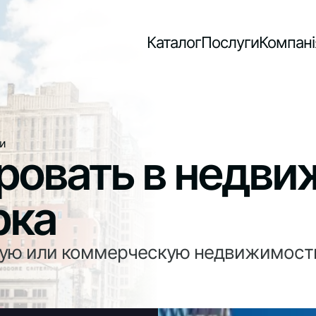
Каталог
Послуги
Компані
и
ровать в недв
рка
ую или коммерческую недвижимость