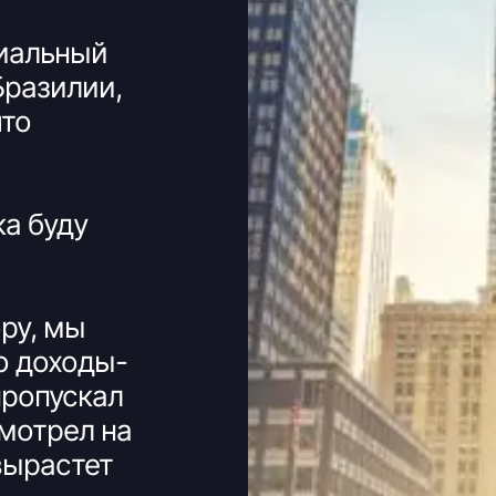
иальный
Бразилии,
что
ка буду
ру, мы
о доходы-
пропускал
мотрел на
вырастет