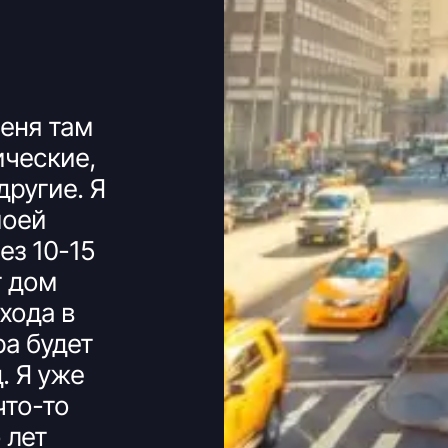
меня там
ические,
другие. Я
моей
ез 10-15
т дом
входа в
ра будет
. Я уже
что-то
 лет