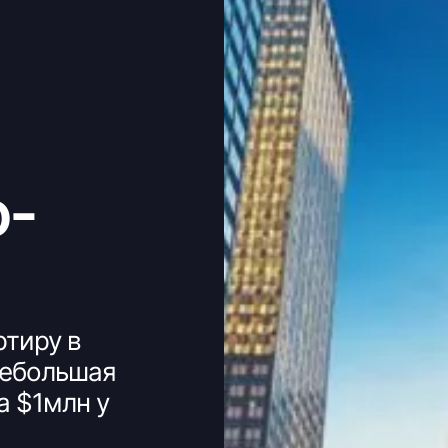
-
тиру в
Небольшая
а $1млн у