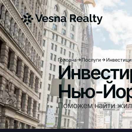
Головна
Послуги
Инвестици
Инвести
Нью-Йо
Поможем найти жил