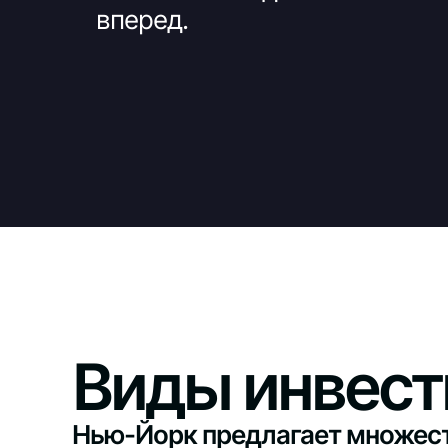
вперед.
Виды инвест
Нью-Йорк предлагает множест