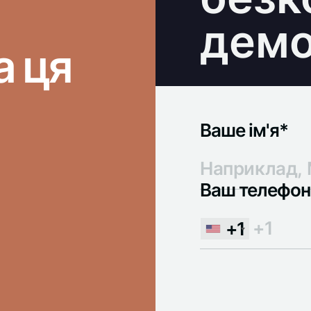
демо
а ця
Ваше ім'я*
Ваш телефон
+1