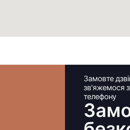
Замовте дзві
зв'яжемося 
телефону
Замо
безк