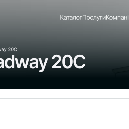
Каталог
Послуги
Компані
way 20C
oadway 20C