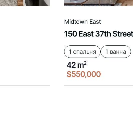
Midtown East
150 East 37th Stree
1 спальня
1 ванна
42 m
2
$550,000