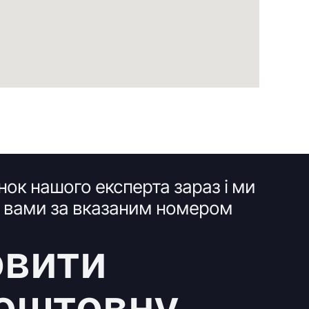
нок нашого експерта зараз і ми
з вами за вказаним номером
вити
оштовну