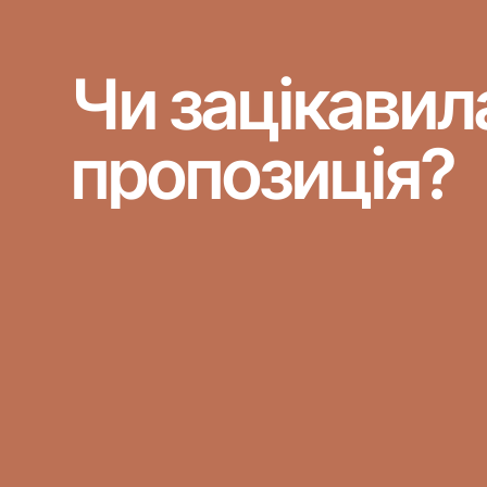
Чи зацікавил
пропозиція?