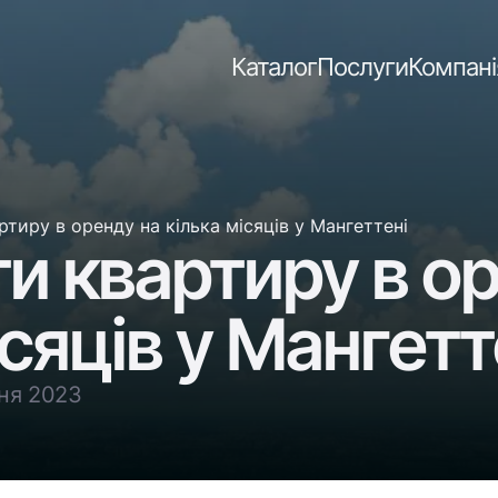
Каталог
Послуги
Компані
тиру в оренду на кілька місяців у Мангеттені
и квартиру в о
ісяців у Мангетт
сня 2023