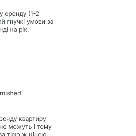
у оренду (1-2
й гнучкі умови за
ді на рік.
urnished
оренду квартиру
 не можуть і тому
за тією ж ціною,