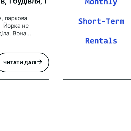
, 1 будівля, 1
, паркова
-Йорка не
діла. Вона
 вивчила,
итала і
на задоволення
ЧИТАТИ ДАЛІ
 місті. Більше
 дерева нанесли
ну карту, яка
а ​​онлайн на
//tree-
parks.org/
атистика по
39 – всього
ерев у Нью-Йорку,