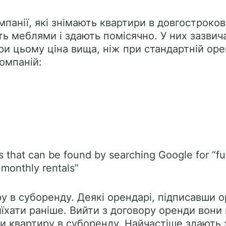
омпанії, які знімають квартири в довгостроков
ть меблями і здають помісячно. У них зазвича
и цьому ціна вища, ніж при стандартній орен
омпаній:
 that can be found by searching Google for “f
monthly rentals”
ру в суборенду. Деякі орендарі, підписавши 
иїхати раніше. Вийти з договору оренди вони
и квартиру в суборенду. Найчастіше здають 