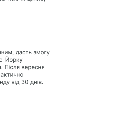
чним, дасть змогу
ью-Йорку
. Після вересня
рактично
ду від 30 днів.