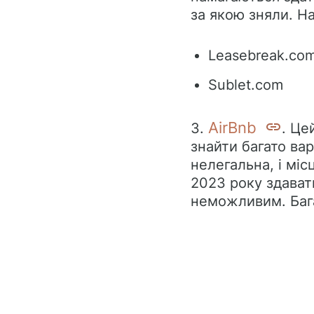
за якою зняли. Н
Leasebreak.co
Sublet.com
AirBnb
3.
. Це
знайти багато ва
нелегальна, і мі
2023 року здават
неможливим. Бага