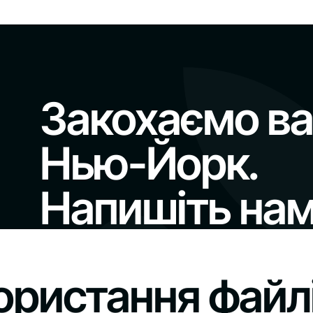
9 у Манхеттені /
Закохаємо ва
Нью-Йорк.
Напишіть нам
За 10-15 хвилин розмови чи листування
ористання файлі
отримаєте відповіді на основні запитанн
ЗВ'ЯЗАТИСЯ З НАМИ
шому сайті, щоб надати вам найбільш релеван