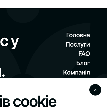
с у
Головна
Послуги
FAQ
Блог
.
Компанія
Контакти
 в месенджері ви
в cookie
я
тний досвід, запам'ятовуючи ваші