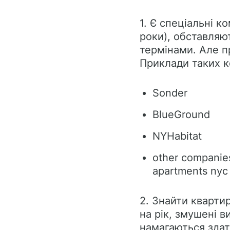
1. Є спеціальні к
роки), обставляю
термінами. Але пр
Приклади таких к
Sonder
BlueGround
NYHabitat
other companies
apartments nyc 
2. Знайти кварти
на рік, змушені в
намагаються здат