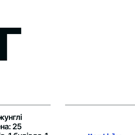
г
жунглі
на: 25