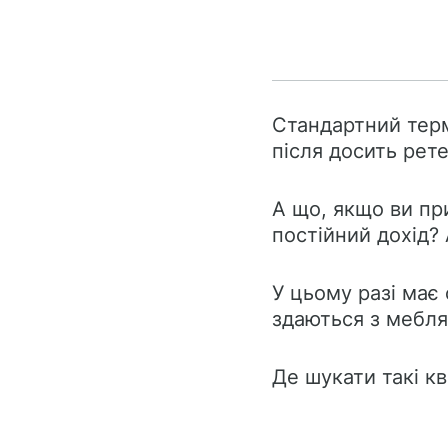
Стандартний термі
після досить рет
А що, якщо ви пр
постійний дохід?
У цьому разі має 
здаються з мебля
Де шукати такі кв