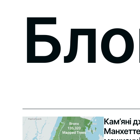
Бло
Кам’яні д
Манхетте