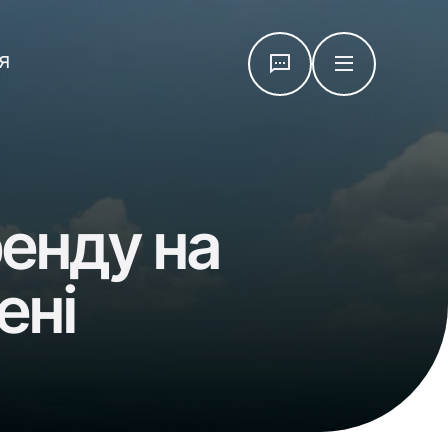
я
ренду на
ені