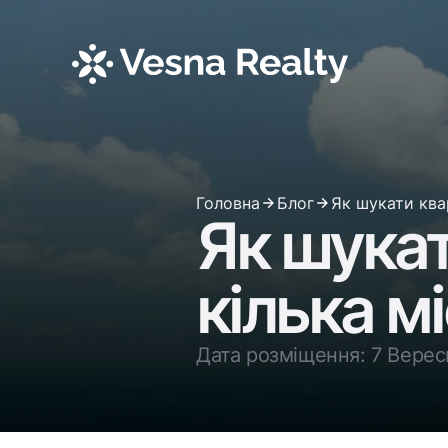
Головна
Блог
Як шукати квар
Як шукат
кілька м
Дата розміщення: 7 Вере