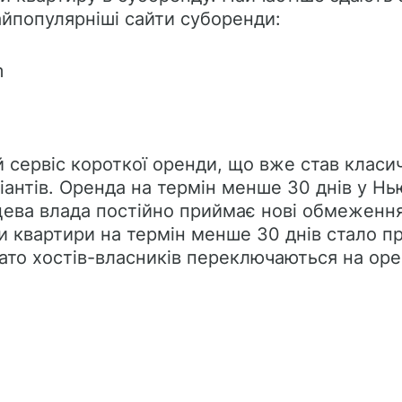
айпопулярніші сайти суборенди:
m
й сервіс короткої оренди, що вже став класи
ріантів. Оренда на термін менше 30 днів у Н
сцева влада постійно приймає нові обмеження
и квартири на термін менше 30 днів стало п
то хостів-власників переключаються на орен