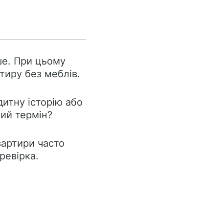
ьше. При цьому
тиру без меблів.
итну історію або
ший термін?
квартири часто
ревірка.