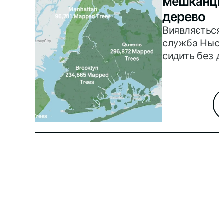
мешканців
дерево
Виявляється
служба Нью
сидить без 
порахувала,
виміряла, оп
поставила 
всі дерева в
того, всі ці
на спеціаль
представлен
сайті. https:
map.nycgov
Загальна ст
місту: 680,7
кількість д