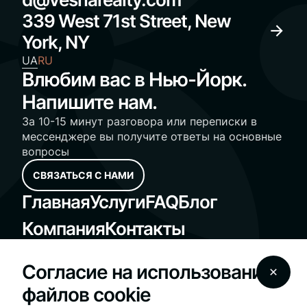
339 West 71st Street, New
York, NY
UA
RU
Влюбим вас в Нью-Йорк.
Напишите нам.
За 10-15 минут разговора или переписки в
мессенджере вы получите ответы на основные
вопросы
СВЯЗАТЬСЯ С НАМИ
Главная
Услуги
FAQ
Блог
Компания
Контакты
Standard Operating Procedures
Согласие на использование
Fair Housing Notice
файлов cookie
© 2025 Vesna Realty - vesnarealty.com | License
#10991236030 | All Rights Reserved
Мы используем файлы cookie на нашем сайте,