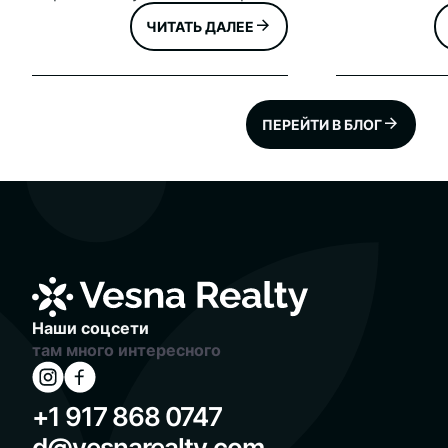
посчитала, изучила, измерила,
ЧИТАТЬ ДАЛЕЕ
опросила и поставила на
довольствие все деревья в
городе. Более того, все эти
деревья нанесли на
специальную карту, которая
ПЕРЕЙТИ В БЛОГ
представлена на сайте
https://tree-
map.nycgovparks.org/ Общая
статистика по городу: 888,226
– всего количество
подсчитанных
Наши соцсети
там много интересного
+1 917 868 0747
d@vesnarealty.com