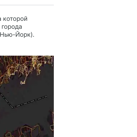
а которой
 города
 Нью-Йорк).