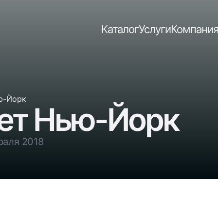
Каталог
Услуги
Компани
ю-Йорк
ает Нью-Йорк
раля 2018