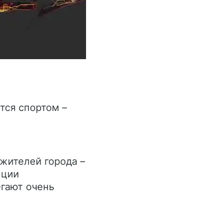
тся спортом –
жителей города –
нции
гают очень