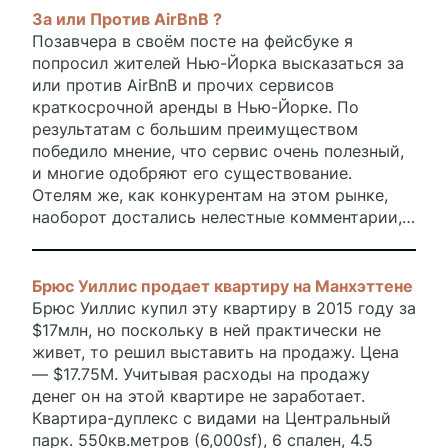
За или Против AirBnB ?
Позавчера в своём посте на фейсбуке я
попросил жителей Нью-Йорка высказаться за
или против AirBnB и прочих сервисов
краткосрочной аренды в Нью-Йорке. По
результатам с большим преимуществом
победило мнение, что сервис очень полезный,
и многие одобряют его существование.
Отелям же, как конкурентам на этом рынке,
наоборот достались нелестные комментарии,
мол, дерут с трудящихся втридорога. Вообще
Брюс Уиллис продает квартиру на Манхэттене
Брюс Уиллис купил эту квартиру в 2015 году за
$17млн, но поскольку в ней практически не
живет, то решил выставить на продажу. Цена
— $17.75M. Учитывая расходы на продажу
денег он на этой квартире не заработает.
Квартира-дуплекс с видами на Центральный
парк. 550кв.метров (6,000sf), 6 спален, 4.5