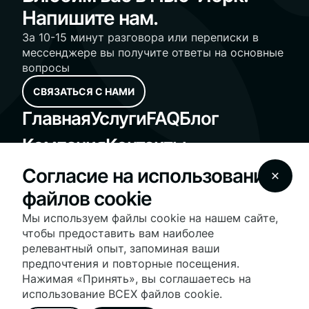
Напишите нам.
За 10-15 минут разговора или переписки в
мессенджере вы получите ответы на основные
вопросы
СВЯЗАТЬСЯ С НАМИ
Главная
Услуги
FAQ
Блог
Компания
Контакты
Standard Operating Procedures
Согласие на использование
Fair Housing Notice
файлов cookie
© 2025 Vesna Realty - vesnarealty.com | License
#10991236030 | All Rights Reserved
Мы используем файлы cookie на нашем сайте,
На нашем сайте используются файлы cookie для
чтобы предоставить вам наиболее
оптимизации работы сайта и предоставления
релевантный опыт, запоминая ваши
персонализированных услуг и рекламы. Продолжая
предпочтения и повторные посещения.
использовать сайт, вы соглашаетесь с нашими
условиями
использования файлов cookie
.
Нажимая «Принять», вы соглашаетесь на
Дополнительную информацию о нашей политике
использование ВСЕХ файлов cookie.
конфиденциальности и настройках файлов cookie вы