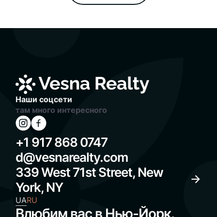
Наши соцсети
там много интересного
+1 917 868 0747
d@vesnarealty.com
339 West 71st Street, New
York, NY
UA
RU
Влюбим вас в Нью-Йорк.