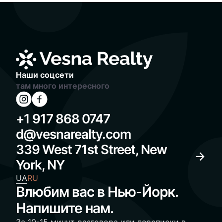
Наши соцсети
там много интересного
+1 917 868 0747
d@vesnarealty.com
339 West 71st Street, New
York, NY
UA
RU
Влюбим вас в Нью-Йорк.
Напишите нам.