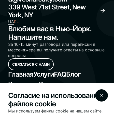
339 West 71st Street, New
York, NY
UA
RU
Влюбим вас в Нью-Йорк.
Напишите нам.
За 10-15 минут разговора или переписки в
мессенджере вы получите ответы на основные
вопросы
СВЯЗАТЬСЯ С НАМИ
Главная
Услуги
FAQ
Блог
Компания
Контакты
Standard Operating Procedures
Согласие на использование
Fair Housing Notice
файлов cookie
© 2025 Vesna Realty - vesnarealty.com | License
#10991236030 | All Rights Reserved
Мы используем файлы cookie на нашем сайте,
На нашем сайте используются файлы cookie для