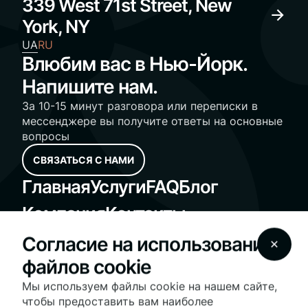
339 West 71st Street, New
York, NY
UA
RU
Влюбим вас в Нью-Йорк.
Напишите нам.
За 10-15 минут разговора или переписки в
мессенджере вы получите ответы на основные
вопросы
СВЯЗАТЬСЯ С НАМИ
Главная
Услуги
FAQ
Блог
Компания
Контакты
Standard Operating Procedures
Согласие на использование
Fair Housing Notice
файлов cookie
© 2025 Vesna Realty - vesnarealty.com | License
#10991236030 | All Rights Reserved
Мы используем файлы cookie на нашем сайте,
На нашем сайте используются файлы cookie для
чтобы предоставить вам наиболее
оптимизации работы сайта и предоставления