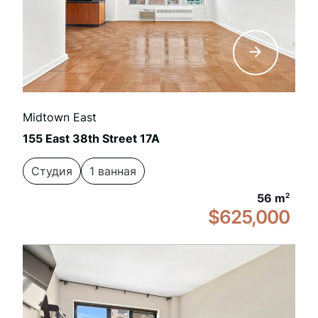
Midtown East
155 East 38th Street 17A
Студия
1 ванная
56 m
2
$625,000