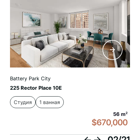
Battery Park City
225 Rector Place 10E
Студия
1 ванная
56 m
2
$670,000
02
/
21