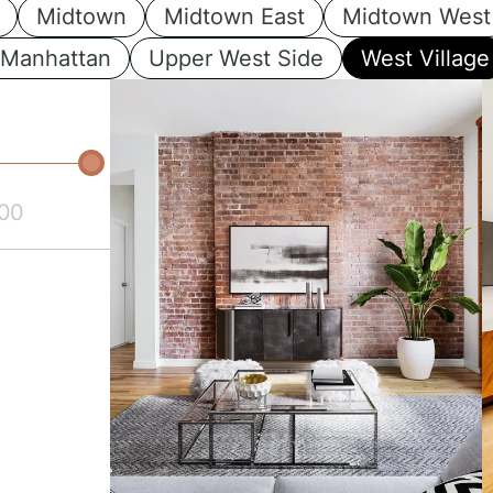
Midtown
Midtown East
Midtown West
 Manhattan
Upper West Side
West Village