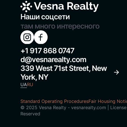
Наши соцсети
там много интересного
Согласие на
+1 917 868 0747
d@vesnarealty.com
cookie
339 West 71st Street, New
York, NY
Мы используем файлы cookie на нашем
UA
RU
предпочтения и повторные посещения.
Standard Operating Procedures
Fair Housing Noti
© 2025 Vesna Realty - vesnarealty.com | License
Принять
Отклонить
Reserved