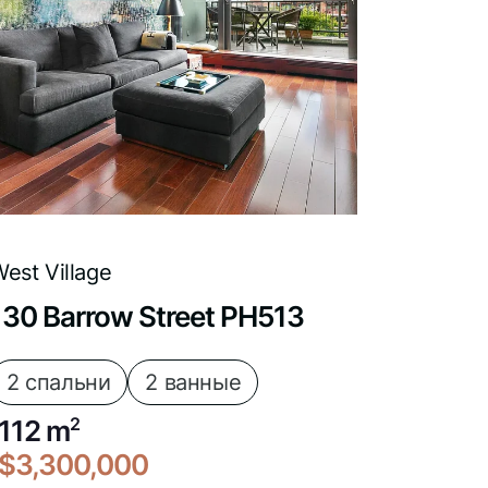
est Village
130 Barrow Street PH513
2 спальни
2 ванные
112 m
2
$3,300,000