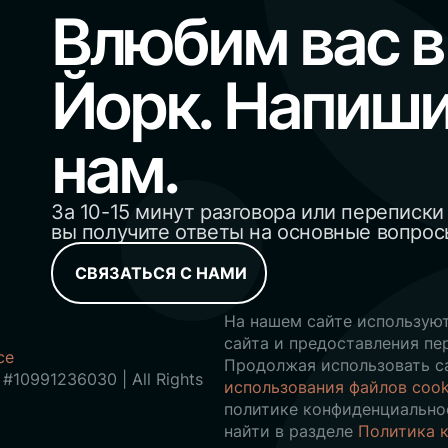
Влюбим вас в
Йорк. Напиш
нам.
 использование
За 10-15 минут разговора или переписк
вы получите ответы на основные вопро
СВЯЗАТЬСЯ С НАМИ
 сайте, чтобы предоставить вам наиболее ре
 Нажимая «Принять», вы соглашаетесь на исп
На нашем сайте используют
сайта и предоставления пе
ce
Продолжая использовать с
 #10991236030 | All Rights
использования файлов cook
политике конфиденциально
найти в разделе
Политика 