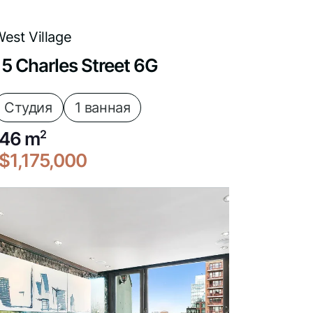
est Village
15 Charles Street 6G
Студия
1 ванная
46 m
2
$1,175,000