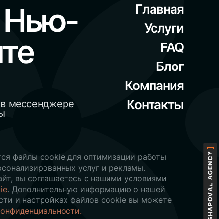
 Нью-
Главная
Услуги
ите
FAQ
Блог
 файлов
Компания
Контакты
и в мессенджере
сы
левантный опыт, запоминая ваши
ользование ВСЕХ файлов cookie.
ся файлы cookie для оптимизации работы
рсонализированных услуг и рекламы.
айт, вы соглашаетесь с нашими условиями
ie
. Дополнительную информацию о нашей
сти и настройках файлов cookie вы можете
конфиденциальности.