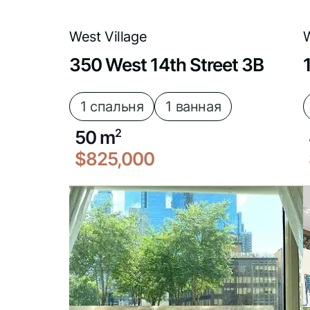
West Village
W
350 West 14th Street 3B
1 спальня
1 ванная
50 m
2
$825,000