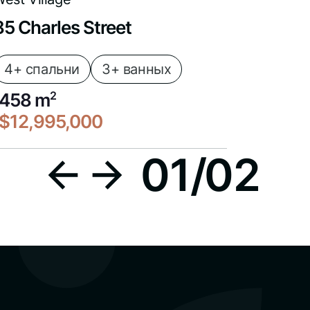
85 Charles Street
4+ спальни
3+ ванных
458 m
2
$12,995,000
01
/
02