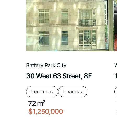
Battery Park City
W
30 West 63 Street, 8F
1 спальня
1 ванная
72 m
2
$1,250,000