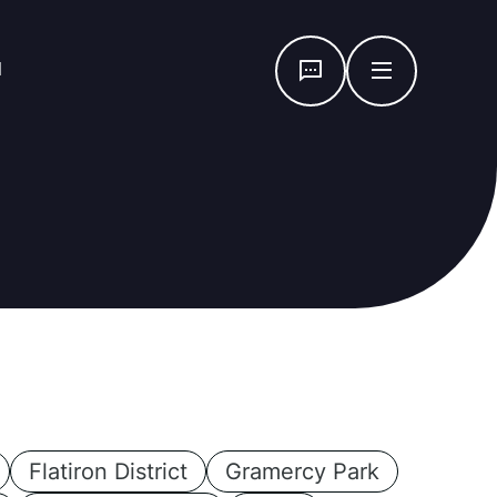
я
Flatiron District
Gramercy Park