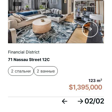
Financial District
71 Nassau Street 12C
2 спальни
2 ванные
123 m
2
$1,395,000
02
/
02