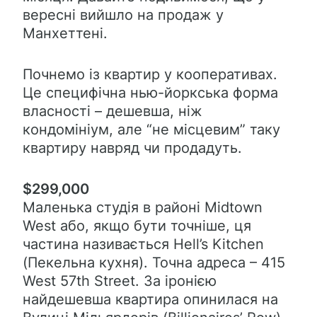
вересні вийшло на продаж у
Манхеттені.
Почнемо із квартир у кооперативах.
Це специфічна нью-йоркська форма
власності – дешевша, ніж
кондомініум, але “не місцевим” таку
квартиру навряд чи продадуть.
$299,000
Маленька студія в районі Midtown
West або, якщо бути точніше, ця
частина називається Hell’s Kitchen
(Пекельна кухня). Точна адреса – 415
West 57th Street. За іронією
найдешевша квартира опинилася на