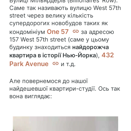
Вулиці Мільярдерів (Billionaires’ Row).
Саме так називають вулицю West 57th
street через велику кількість
супердорогих новобудов таких як
One 57
кондомініум
за адресою
157 West 57th street (саме у цьому
будинку знаходиться
найдорожча
432
квартира в історії Нью-Йорка
),
Park Avenue
и т.д.
Але повернемося до нашої
найдешевшої квартири-студії. Ось так
вона виглядає: