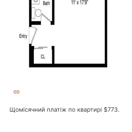
Щомісячний платіж по квартирі $773.