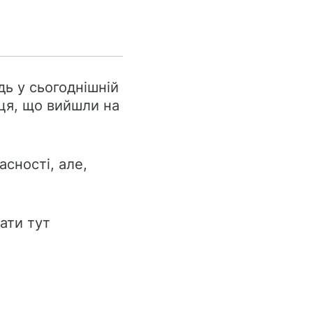
дь у сьогоднішній
ця, що вийшли на
сності, але,
ати тут