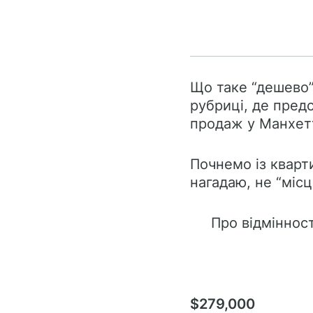
Що таке “дешево”
рубриці, де пред
продаж у Манхетт
Почнемо із кварт
нагадаю, не “міс
Про відмінност
$279,000