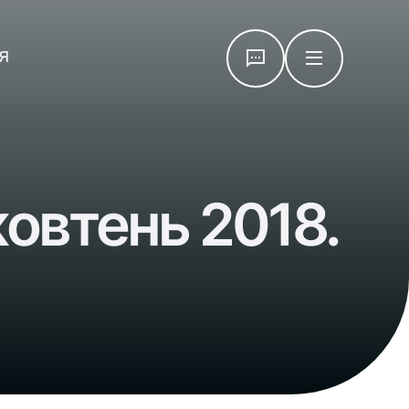
я
овтень 2018.