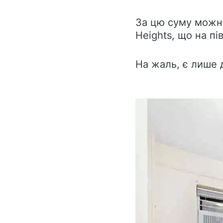
За цю суму можна
Heights, що на пі
На жаль, є лише 