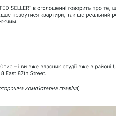
ATED SELLER” в оголошенні говорить про те, 
дше позбутися квартири, так що реальний 
нижчим.
ис – і ви вже власник студії вже в районі U
8 East 87th Street.
моторошна комп’ютерна графіка
)