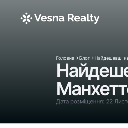
Головна
Блог
Найдешевші кв
Найдеше
Манхетт
Дата розміщення: 22 Лист