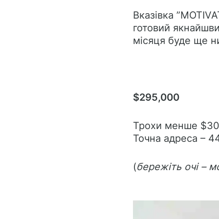
Вказівка ​​”MOTIV
готовий якнайшви
місяця буде ще 
$295,000
Трохи менше $300т
Точна адреса – 44
(
бережіть очі – 