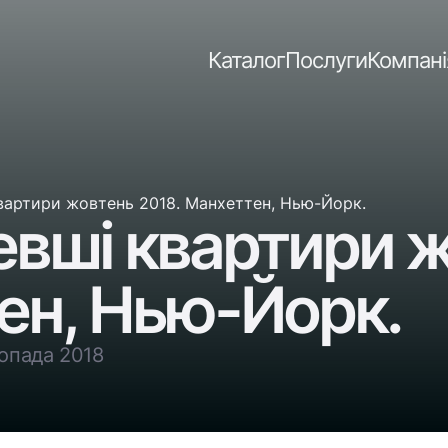
Каталог
Послуги
Компані
артири жовтень 2018. Манхеттен, Нью-Йорк.
вші квартири ж
ен, Нью-Йорк.
опада 2018