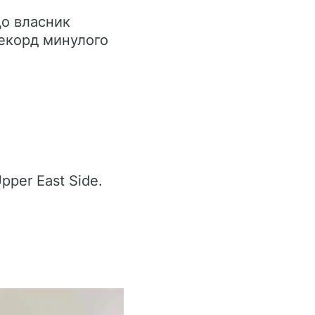
що власник
рекорд минулого
pper East Side.