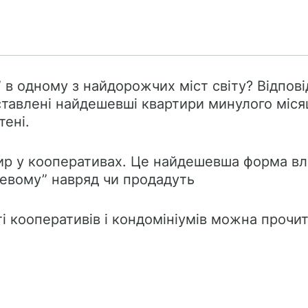
 в одному з найдорожчих міст світу? Відпові
ставлені найдешевші квартири минулого міся
ені.
ир у кооперативах. Це найдешевша форма вла
цевому” навряд чи продадуть
і кооперативів і кондомініумів можна прочит