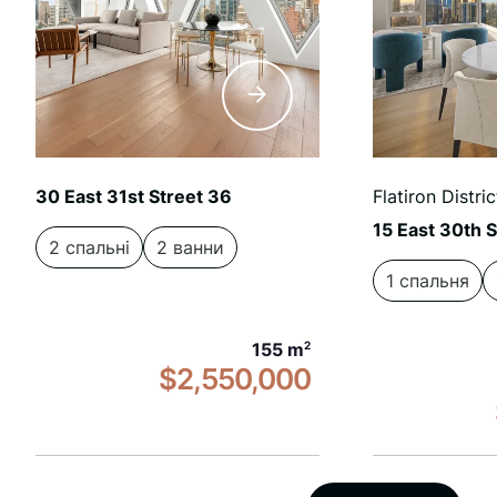
30 East 31st Street 36
Flatiron Distric
15 East 30th 
2 спальні
2 ванни
1 спальня
155 m
2
$2,550,000