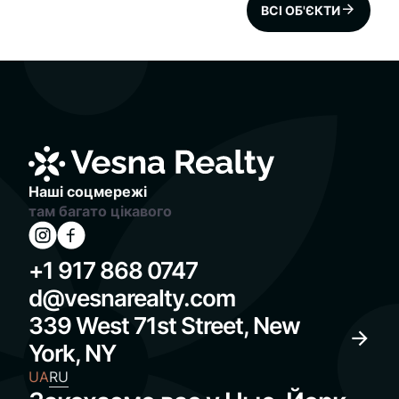
ВСІ ОБ'ЄКТИ
Наші соцмережі
там багато цікавого
+1 917 868 0747
d@vesnarealty.com
339 West 71st Street, New
York, NY
UA
RU