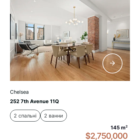
Chelsea
252 7th Avenue 11Q
2 спальні
2 ванни
145 m
2
$2,750,000