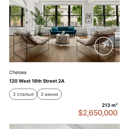
Chelsea
120 West 18th Street 2A
3 спальні
3 ванни
213 m
2
$2,650,000