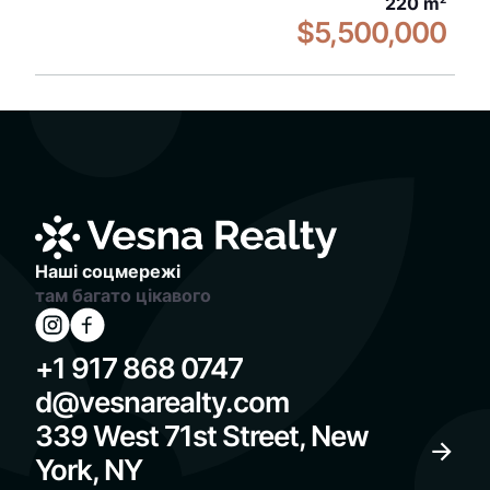
220 m
$5,500,000
Наші соцмережі
там багато цікавого
+1 917 868 0747
d@vesnarealty.com
339 West 71st Street, New
York, NY