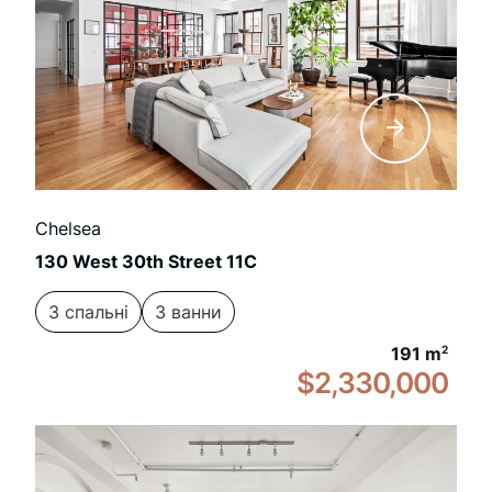
Chelsea
130 West 30th Street 11C
3 спальні
3 ванни
191 m
2
$2,330,000