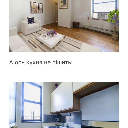
А ось кухня не тішить: