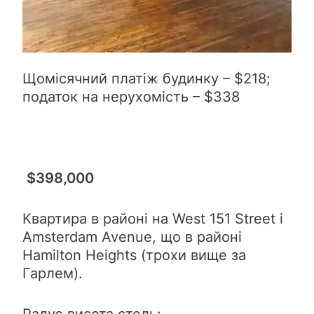
Щомісячний платіж будинку – $218;
податок на нерухомість – $338
$398,000
Квартира в районі на West 151 Street і
Amsterdam Avenue, що в районі
Hamilton Heights (трохи вище за
Гарлем).
Радує висота стель: