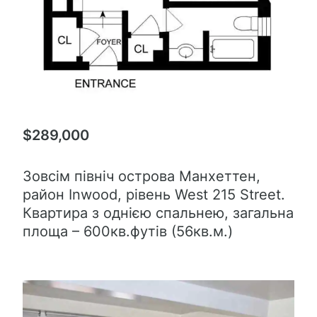
$289,000
Зовсім північ острова Манхеттен,
район Inwood, рівень West 215 Street.
Квартира з однією спальнею, загальна
площа – 600кв.футів (56кв.м.)