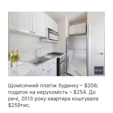
Щомісячний платіж будинку – $206;
податок на нерухомість – $254. До
речі, 2013 року квартира коштувала
$259тис.