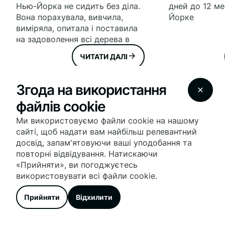
Нью-Йорка не сидить без діла.
дней до 12 м
Вона порахувала, вивчила,
Йорке
виміряла, опитала і поставила
на задоволення всі дерева в
місті. Більше того, всі ці дерева
ЧИТАТИ ДАЛІ
нанесли на спеціальну карту,
яка представлена ​​онлайн на
сайті. https://tree-
Згода на використання
map.nycgovparks.org/
файлів cookie
Загальна статистика по місту:
ПЕРЕЙТИ В БЛОГ
680,739 – всього кількість
Ми використовуємо файли cookie на нашому
дерев у Нью-Йорку, з них:
сайті, щоб надати вам найбільш релевантний
64,999 у Манхеттені / 176,946
досвід, запам'ятовуючи ваші уподобання та
повторні відвідування. Натискаючи
«Прийняти», ви погоджуєтесь
використовувати всі файли cookie.
Прийняти
Відхилити
Наші соцмережі
там багато цікавого